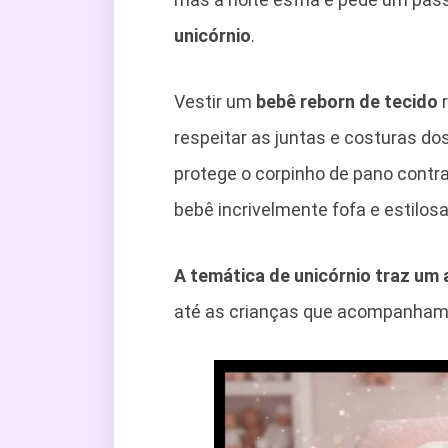
unicórnio
.
Vestir um
bebê reborn de tecido
r
respeitar as juntas e costuras d
protege o corpinho de pano contr
bebê incrivelmente fofa e estilosa
A temática de unicórnio traz um a
até as crianças que acompanham