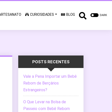
ARTESANATO
CURIOSIDADES
BLOG
DARK
POSTS RECENTES
Vale a Pena Importar um Bebê
Reborn de Berçários
Estrangeiros?
O Que Levar na Bolsa de
Passeio com Bebê Reborn