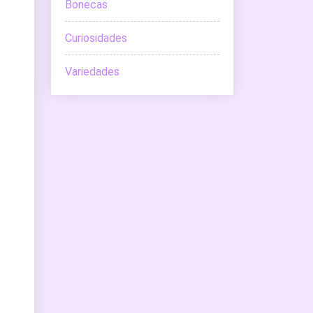
Bonecas
Curiosidades
Variedades