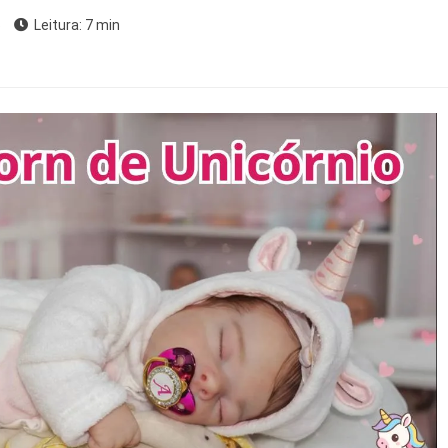
6
Leitura: 7 min