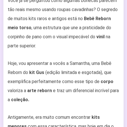
Você já se perguntou como algumas bonecas parecem
tão reais mesmo usando roupas cavadinhas? O segredo
de muitos kits raros e antigos está no
Bebê Reborn
meio torso
, uma estrutura que une a praticidade do
corpinho de pano com o visual impecável do
vinil
na
parte superior.
Hoje, vou apresentar a vocês a Samantha, uma Bebê
Reborn do
kit Gus
(edição limitada e esgotada), que
exemplifica perfeitamente como esse tipo de
corpo
valoriza a
arte reborn
e traz um diferencial incrível para
a
coleção.
Antigamente, era muito comum encontrar
kits
menores
com essa característica, mas hoje em dia o