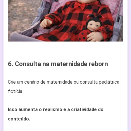
6. Consulta na maternidade reborn
Crie um cenário de maternidade ou consulta pediátrica
fictícia.
Isso aumenta o realismo e a criatividade do
conteúdo.