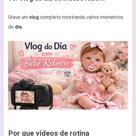
Grave um
vlog
completo mostrando vários momentos
do
dia.
Por que vídeos de rotina