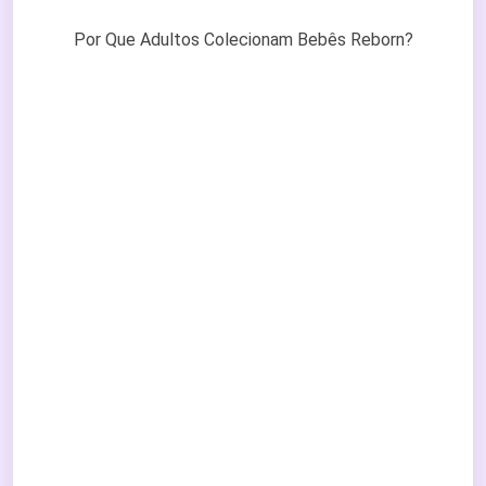
Por Que Adultos Colecionam Bebês Reborn?