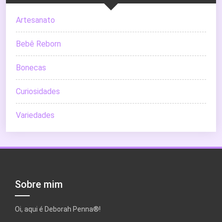
Artesanato
Bebê Reborn
Bonecas
Curiosidades
Variedades
Sobre mim
Oi, aqui é Deborah Penna®!