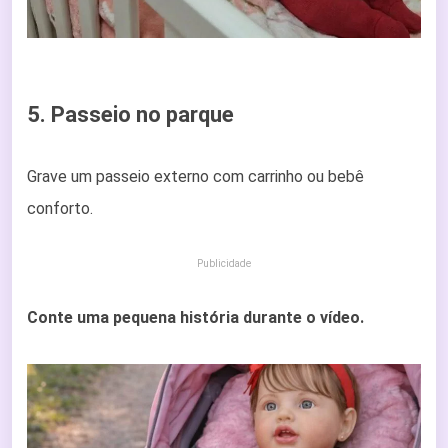
5. Passeio no parque
Grave um passeio externo com carrinho ou bebê
conforto.
Publicidade
Conte uma pequena história durante o vídeo.