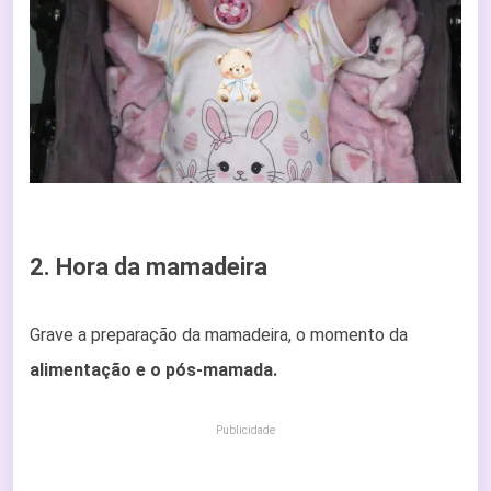
2. Hora da mamadeira
Grave a preparação da mamadeira, o momento da
alimentação e o pós-mamada.
Publicidade