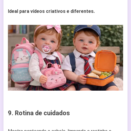
Ideal para vídeos criativos e diferentes.
9. Rotina de cuidados