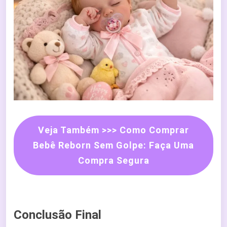
Veja Também >>> Como Comprar
Bebê Reborn Sem Golpe: Faça Uma
Compra Segura
Conclusão Final