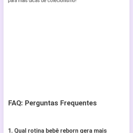
para mais dicas de colecionismo!
FAQ: Perguntas Frequentes
1. Qual rotina bebê reborn gera mais