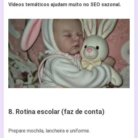
Vídeos temáticos ajudam muito no SEO sazonal.
8. Rotina escolar (faz de conta)
Prepare mochila, lancheira e uniforme.