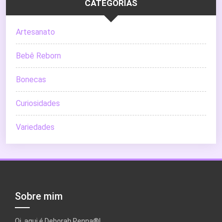
CATEGORIAS
Artesanato
Bebê Reborn
Bonecas
Curiosidades
Variedades
Sobre mim
Oi, aqui é Deborah Penna®!